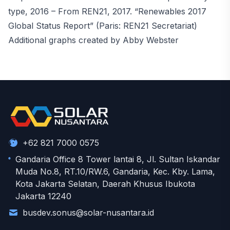
type, 2016 – From REN21, 2017. “Renewables 2017
Global Status Report” (Paris: REN21 Secretariat)
Additional graphs created by Abby Webster
+62 821 7000 0575
Gandaria Office 8 Tower lantai 8, Jl. Sultan Iskandar
Muda No.8, RT.10/RW.6, Gandaria, Kec. Kby. Lama,
Kota Jakarta Selatan, Daerah Khusus Ibukota
Jakarta 12240
busdev.sonus@solar-nusantara.id