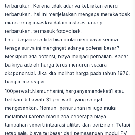
terbarukan. Karena tidak adanya kebijakan energi
terbarukan, hal ini menjelaskan mengapa mereka tidak
mendorong investasi dalam instalasi energi
terbarukan, termasuk fotovoltaik.
Lalu, bagaimana kita bisa mulai membiayai semua
tenaga surya ini mengingat adanya potensi besar?
Meskipun ada potensi, biaya menjadi perhatian. Kabar
baiknya adalah harga terus menurun secara
eksponensial. Jika kita melihat harga pada tahun 1976,
hampir mencapai
100
p
er
w
a
tt
.
N
am
u
nha
r
iini
,
ha
r
g
an
y
am
e
n
d
e
k
a
t
i
1 atau
bahkan di bawah $1 per watt, yang sangat
mengesankan. Namun, penurunan ini juga mulai
melambat karena masih ada beberapa biaya
tambahan seperti integrasi utilitas dan perizinan. Tetapi
tetap saja, biaya terbesar dari pemasangan modul PV