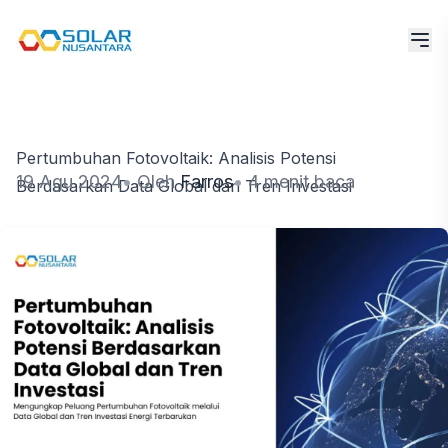
Pertumbuhan Fotovoltaik: Analisis Potensi
19 Agu 2024
•
Oleh
Farros
•
4 menit baca
Berdasarkan Data Global dan Tren Investasi