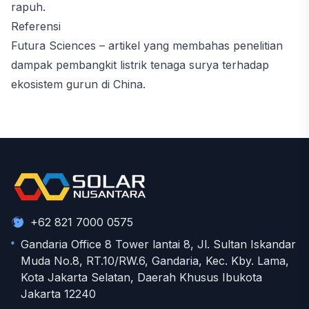
rapuh.
Referensi
Futura Sciences
– artikel yang membahas penelitian
dampak pembangkit listrik tenaga surya terhadap
ekosistem gurun di China.
+62 821 7000 0575
Gandaria Office 8 Tower lantai 8, Jl. Sultan Iskandar
Muda No.8, RT.10/RW.6, Gandaria, Kec. Kby. Lama,
Kota Jakarta Selatan, Daerah Khusus Ibukota
Jakarta 12240