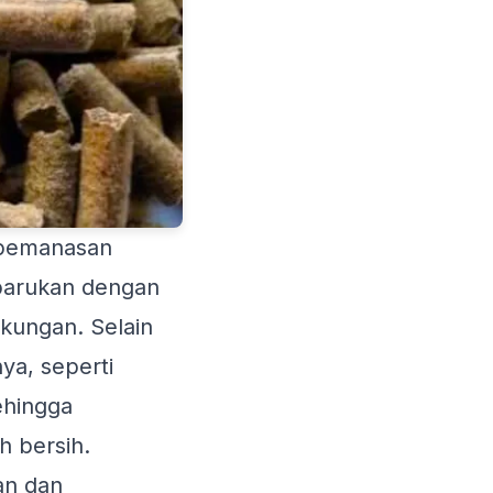
 pemanasan
rbarukan dengan
gkungan. Selain
nya, seperti
ehingga
h bersih.
an dan