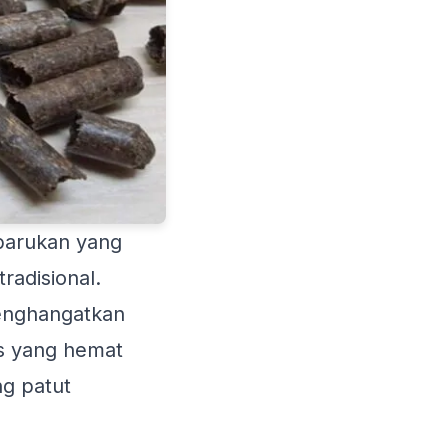
barukan yang
adisional.
menghangatkan
s yang hemat
ng patut