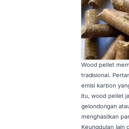
Wood pellet mem
tradisional. Per
emisi karbon yan
itu, wood pellet 
gelondongan atau
menghasilkan pan
Keunggulan lain 