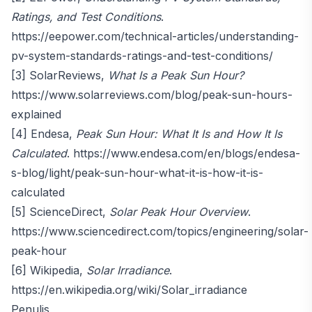
Ratings, and Test Conditions
.
https://eepower.com/technical-articles/understanding-
pv-system-standards-ratings-and-test-conditions/
[3] SolarReviews,
What Is a Peak Sun Hour?
https://www.solarreviews.com/blog/peak-sun-hours-
explained
[4] Endesa,
Peak Sun Hour: What It Is and How It Is
Calculated
.
https://www.endesa.com/en/blogs/endesa-
s-blog/light/peak-sun-hour-what-it-is-how-it-is-
calculated
[5] ScienceDirect,
Solar Peak Hour Overview
.
https://www.sciencedirect.com/topics/engineering/solar-
peak-hour
[6] Wikipedia,
Solar Irradiance
.
https://en.wikipedia.org/wiki/Solar_irradiance
Penulis