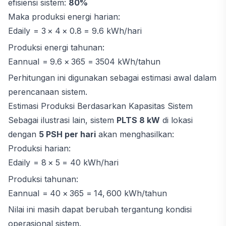
efisiensi sistem:
80%
Maka produksi energi harian:
E
d
ai
l
y
=
3
×
4
×
0.8
=
9.6
kWh/hari
Produksi energi tahunan:
E
ann
u
a
l
=
9.6
×
365
=
3504
kWh/tahun
Perhitungan ini digunakan sebagai estimasi awal dalam
perencanaan sistem.
Estimasi Produksi Berdasarkan Kapasitas Sistem
Sebagai ilustrasi lain, sistem
PLTS 8 kW
di lokasi
dengan
5 PSH per hari
akan menghasilkan:
Produksi harian:
E
d
ai
l
y
=
8
×
5
=
40
kWh/hari
Produksi tahunan:
E
ann
u
a
l
=
40
×
365
=
14
,
600
kWh/tahun
Nilai ini masih dapat berubah tergantung kondisi
operasional sistem.