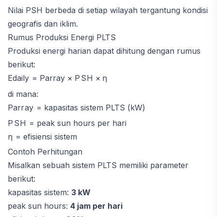
Nilai PSH berbeda di setiap wilayah tergantung kondisi
geografis dan iklim.
Rumus Produksi Energi PLTS
Produksi energi harian dapat dihitung dengan rumus
berikut:
E
d
ai
l
y
=
P
a
r
r
a
y
×
P
S
H
×
η
di mana:
P
a
r
r
a
y
= kapasitas sistem PLTS (kW)
P
S
H
= peak sun hours per hari
η
= efisiensi sistem
Contoh Perhitungan
Misalkan sebuah sistem PLTS memiliki parameter
berikut:
kapasitas sistem:
3 kW
peak sun hours:
4 jam per hari