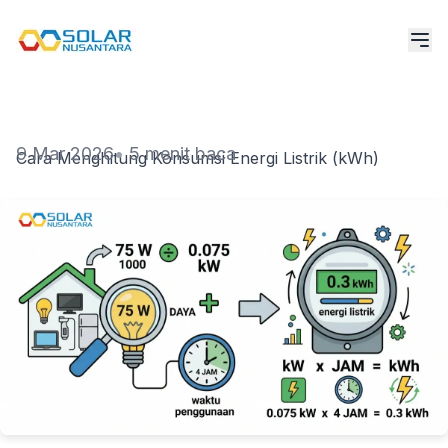
9 Mar 2026
•
5 menit baca
Cara Menghitung Konsumsi Energi Listrik (kWh)